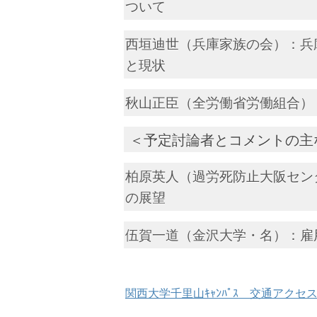
ついて
西垣迪世（兵庫家族の会）：兵
と現状
秋山正臣（全労働省労働組合）
＜予定討論者とコメントの主
柏原英人（過労死防止大阪セン
の展望
伍賀一道（金沢大学・名）：雇
関西大学千里山ｷｬﾝﾊﾟｽ 交通アクセ