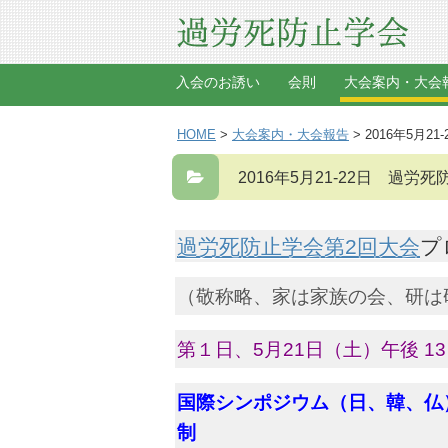
入会のお誘い
会則
大会案内・大会
HOME
>
大会案内・大会報告
> 2016年5月
2016年5月21-22日 過労死
過労死防止学会第2回大会
プ
（敬称略、家は家族の会、研は
第１日、5月21日（土）午後 13
国際シンポジウム（日、韓、仏
制