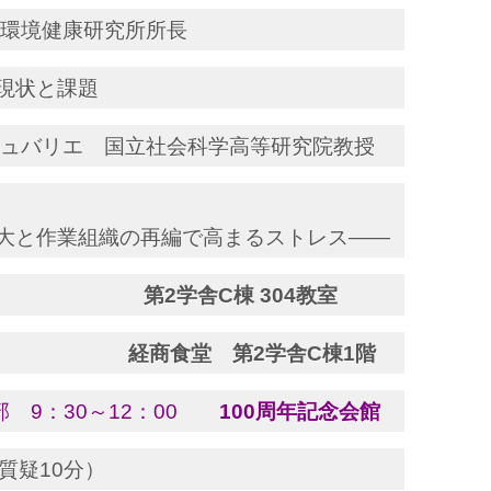
働環境健康研究所所長
現状と課題
シュバリエ 国立社会科学高等研究院教授
大と作業組織の再編で高まるストレス――
～18：00
第2学舎C棟 304教室
～20：30
経商食堂 第2学舎C棟1階
部 9：30～12：00
100周年記念会館
質疑10分）