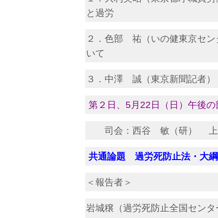
と過労
２．色部 祐（いの健東京セン
いて
３．中澤 誠（東京新聞記者）
第２日、5月22日（日）午後の部
司会：西谷 敏（研） 上
共通論題 過労死防止法・大綱
＜報告者＞
岩城穣（過労死防止全国センタ