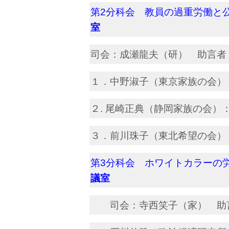
第2分科会 教員の過重労
室
司会：成瀬龍夫（研） 助言者
１．中野淑子（東京家族の会）
２. 尾崎正典（静岡家族の会
３．前川珠子（東北希望の会）
第3分科会 ホワイトカラー
議室
司会：寺西笑子（家） 助言