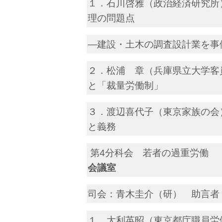
１．石川啓雅（政治経済研究所
理の問題点
―建設・土木の調査設計業を事
２．松浦 章（兵庫県立大学客
と「裁量労働制」
３．渡辺喜代子（東京家族の会
と義務
第4分科会 若者
会議室
司会：青木圭介（研） 助言者
１．大利英昭（東京都庁職員労