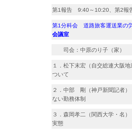
第1報告 9:40～10:20、第2報告
第1分科会 道路旅客運送業
会議室
司会：中原のり子（家） 
１．松下末宏（自交総連大阪地
ついて
２．中部 剛（神戸新聞記者）
ない勤務体制
３．森岡孝二（関西大学・名）
実態