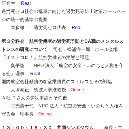
研究生
Real
過労死ゼロ社会の構築に向けた過労死等防止対策ホームペー
ジの統一的基準の提案
本多雄二 過労死ゼロ代表
Real
第３分科会 航空労働者の過労死予防とCA職のメンタルス
トレスの研究について
司会：松浦洋一郎 ホール会場
「ポストコロナ」航空労働者の実態と課題
奥平隆 NPO 法人「航空の安全・いのちと人権を守
る会」理事
Real
国内航空会社勤務の客室乗務員のストレスとその対処
大塚泰正 筑波大学准教授
Online
Ａ社 Ｔさんの労災申請とその後
宗光美千代 NPO 法人「航空の安全・いのちと人権を
守る会」理事長
Online
１３：００
～１６：３０ 共同シンポジウム
座長：古