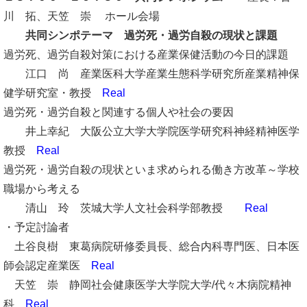
川 拓、天笠 崇 ホール会場
共同シンポテーマ 過労死・過労自殺の現状と課題
過労死、過労自殺対策における産業保健活動の今日的課題
江口 尚 産業医科大学産業生態科学研究所産業精神保
健学研究室・教授
Real
過労死・過労自殺と関連する個人や社会の要因
井上幸紀 大阪公立大学大学院医学研究科神経精神医学
教授
Real
過労死・過労自殺の現状といま求められる働き方改革～学校
職場から考える
清山 玲 茨城大学人文社会科学部教授
Real
・予定討論者
土谷良樹 東葛病院研修委員長、総合内科専門医、日本医
師会認定産業医
Real
天笠 崇 静岡社会健康医学大学院大学/代々木病院精神
科
Real