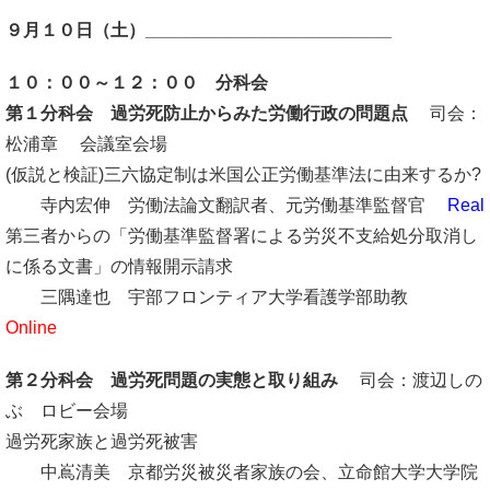
９月１０日（土）_________________________
１０：００～１２：００ 分科会
第１分科会
過労死防止からみた労働行政の問題点
司会：
松浦章 会議室会場
(仮説と検証)三六協定制は米国公正労働基準法に由来するか?
寺内宏伸 労働法論文翻訳者、元労働基準監督官
Real
第三者からの「労働基準監督署による労災不支給処分取消し
に係る文書」の情報開示請求
三隅達也 宇部フロンティア大学看護学部助教
Online
第２分科会 過労死問題の実態と取り組み
司会：渡辺しの
ぶ ロビー会場
過労死家族と過労死被害
中嶌清美 京都労災被災者家族の会、立命館大学大学院