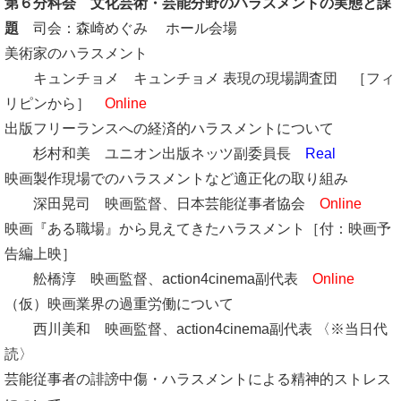
第６分科会
文化芸術・芸能分野のハラスメントの実態と課
題
司会：森崎めぐみ ホール会場
美術家のハラスメント
キュンチョメ キュンチョメ 表現の現場調査団 ［フィ
リピンから］
Online
出版フリーランスへの経済的ハラスメントについて
杉村和美 ユニオン出版ネッツ副委員長
Real
映画製作現場でのハラスメントなど適正化の取り組み
深田晃司 映画監督、日本芸能従事者協会
Online
映画『ある職場』から見えてきたハラスメント［付：映画予
告編上映］
舩橋淳 映画監督、action4cinema副代表
Online
（仮）映画業界の過重労働について
西川美和 映画監督、action4cinema副代表 〈※当日代
読〉
芸能従事者の誹謗中傷・ハラスメントによる精神的ストレス