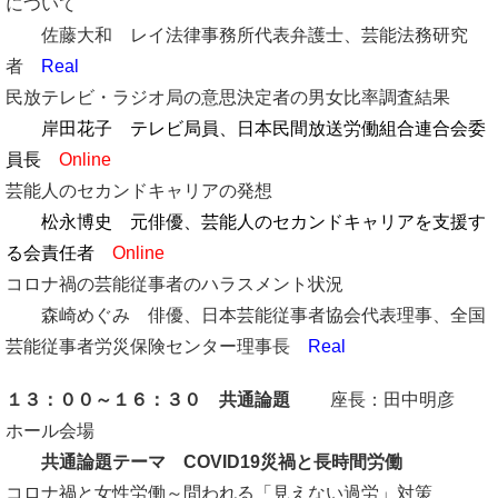
について
佐藤大和 レイ法律事務所代表弁護士、芸能法務研究
者
Real
民放テレビ・ラジオ局の意思決定者の男女比率調査結果
岸田花子 テレビ局員、日本民間放送労働組合連合会委
員長
Online
芸能人のセカンドキャリアの発想
松永博史 元俳優、芸能人のセカンドキャリアを支援す
る会責任者
Online
コロナ禍の芸能従事者のハラスメント状況
森崎めぐみ 俳優、日本芸能従事者協会代表理事、全国
芸能従事者労災保険センター理事長
Real
１３：００
～１６：３０ 共通論題
座長：田中明彦
ホール会場
共通論題テーマ COVID19災禍と長時間労働
コロナ禍と女性労働～問われる「見えない過労」対策