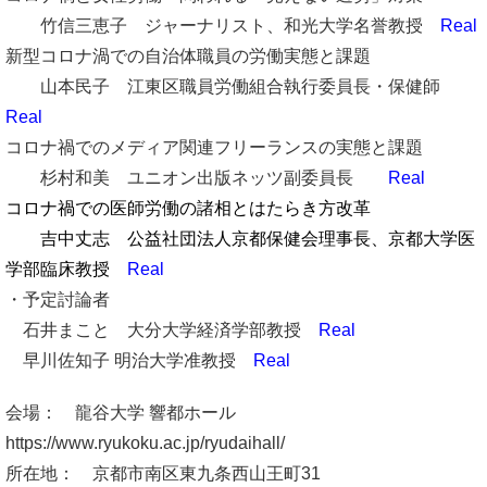
竹信三恵子 ジャーナリスト、和光大学名誉教授
Real
新型コロナ渦での自治体職員の労働実態と課題
山本民子 江東区職員労働組合執行委員長・保健師
Real
コロナ禍でのメディア関連フリーランスの実態と課題
杉村和美 ユニオン出版ネッツ副委員長
Real
コロナ禍での医師労働の諸相とはたらき方改革
吉中丈志 公益社団法人京都保健会理事長、京都大学医
学部臨床教授
Real
・予定討論者
石井まこと 大分大学経済学部教授
Real
早川佐知子 明治大学准教授
Real
会場： 龍谷大学 響都ホール
https://www.ryukoku.ac.jp/ryudaihall/
所在地： 京都市南区東九条西山王町31